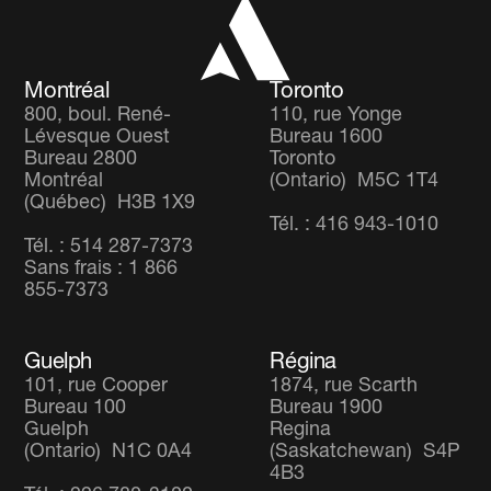
Fonds Équilibré Mondial
Carrières
Fonds d’actions Diversifié Mondial
Montréal
Toronto
800, boul. René-
110, rue Yonge
Lévesque Ouest
Bureau 1600
Bureau 2800
Toronto
Montréal
(Ontario) M5C 1T4
(Québec) H3B 1X9
Tél. : 416 943-1010
Tél. : 514 287-7373
Sans frais : 1 866
855-7373
Guelph
Régina
101, rue Cooper
1874, rue Scarth
Bureau 100
Bureau 1900
Guelph
Regina
(Ontario) N1C 0A4
(Saskatchewan) S4P
4B3