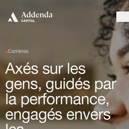
Aller à la navigation
Aller au contenu
Me
Carrières
Axés sur les
gens, guidés par
la performance,
engagés envers