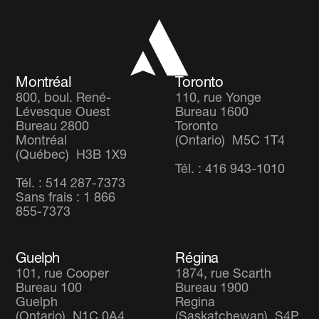
Équipe client
Fonds Accent Revenu
Co-operators
Fonds Équilibré Mondial
Carrières
Fonds d’actions Diversifié Mondial
Montréal
Toronto
800, boul. René-
110, rue Yonge
Lévesque Ouest
Bureau 1600
Bureau 2800
Toronto
Montréal
(Ontario) M5C 1T4
(Québec) H3B 1X9
Tél. : 416 943-1010
Tél. : 514 287-7373
Sans frais : 1 866
855-7373
Guelph
Régina
101, rue Cooper
1874, rue Scarth
Bureau 100
Bureau 1900
Guelph
Regina
(Ontario) N1C 0A4
(Saskatchewan) S4P