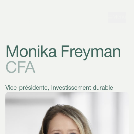
Aller à la navigation
Aller au contenu
Menu
Monika Freyman
CFA
Vice-présidente, Investissement durable