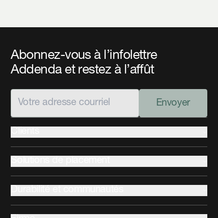
Abonnez-vous à l’infolettre
Addenda et restez à l’affût
Envoyer
Clients
Institutionnel
Solutions de placement
Gestion privée
Conseillers
Revenu fixe
Durabilité et communautés
Actions
Hypothèques commerciales
Communautés autochtones
Mandats spécialisés