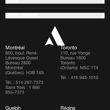
Firme
Changements climatiques et environnement
Développement des collectivités
À propos de nous
Intendance et gouvernance
Fonds mutuels
Dirigeants
Équipe client
Fonds Accent Revenu
Co-operators
Fonds Équilibré Mondial
Carrières
Fonds d’actions Diversifié Mondial
Montréal
Toronto
800, boul. René-
110, rue Yonge
Lévesque Ouest
Bureau 1600
Bureau 2800
Toronto
Montréal
(Ontario) M5C 1T4
(Québec) H3B 1X9
Tél. : 416 943-1010
Tél. : 514 287-7373
Sans frais : 1 866
855-7373
Guelph
Régina