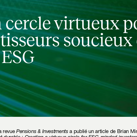
 cercle virtueux p
stisseurs soucieux
s ESG
la revue
Pensions & Investments
a publié un article de Brian Min