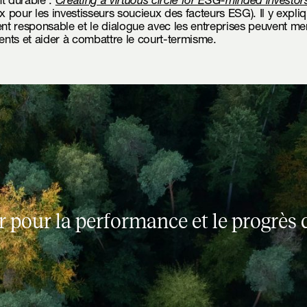
t durable :
Creating a virtuous circle for ESG-minded investor
ux pour les investisseurs soucieux des facteurs ESG). Il y exp
ent responsable et le dialogue avec les entreprises peuvent me
nts et aider à combattre le court-termisme.
r pour la performance et le progrès 
r
p
o
u
r
l
a
p
e
r
f
o
r
m
a
n
c
e
e
t
l
e
p
r
o
g
r
è
s