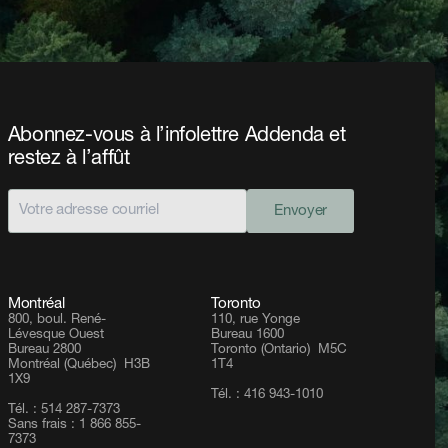
Abonnez-vous à l’infolettre Addenda et
restez à l’affût
Envoyer
Montréal
Toronto
800, boul. René-
110, rue Yonge
Lévesque Ouest
Bureau 1600
Bureau 2800
Toronto (Ontario) M5C
Montréal (Québec) H3B
1T4
1X9
Tél. : 416 943-1010
Tél. : 514 287-7373
Sans frais : 1 866 855-
7373