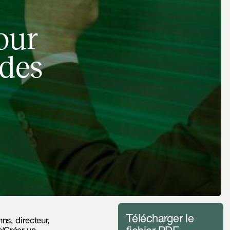
our
 des
Télécharger le
ns, directeur,