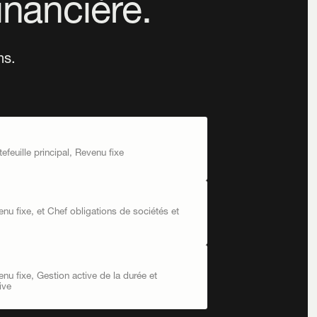
inancière.
ns.
efeuille principal, Revenu fixe
nu fixe, et Chef obligations de sociétés et
nu fixe, Gestion active de la durée et
ive