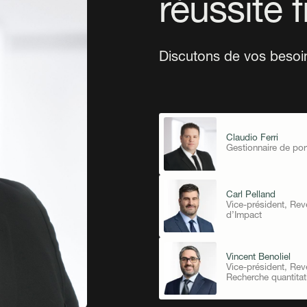
réussite f
Discutons de vos besoi
Claudio Ferri
Gestionnaire de port
Carl Pelland
Vice-président, Reve
d’Impact
Vincent Benoliel
Vice-président, Reve
Recherche quantitat