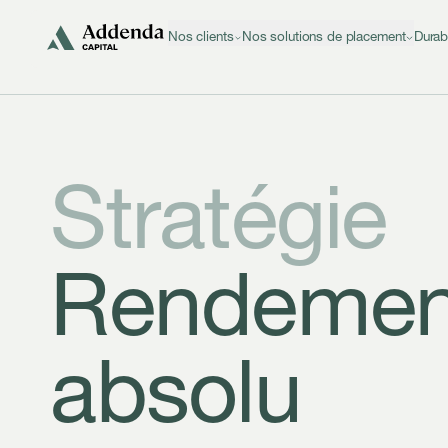
Aller à la navigation
Aller au contenu
Nos clients
Nos solutions de placement
Durab
Stratégie
Rendemen
absolu