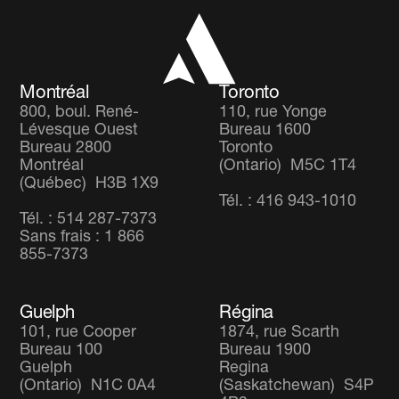
Fonds Accent Revenu
Co-operators
Fonds Équilibré Mondial
Carrières
Fonds d’actions Diversifié Mondial
Montréal
Toronto
800, boul. René-
110, rue Yonge
Lévesque Ouest
Bureau 1600
Bureau 2800
Toronto
Montréal
(Ontario) M5C 1T4
(Québec) H3B 1X9
Tél. : 416 943-1010
Tél. : 514 287-7373
Sans frais : 1 866
855-7373
Guelph
Régina
101, rue Cooper
1874, rue Scarth
Bureau 100
Bureau 1900
Guelph
Regina
(Ontario) N1C 0A4
(Saskatchewan) S4P