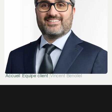
|
|
Accueil
Équipe client
Vincent Benoliel