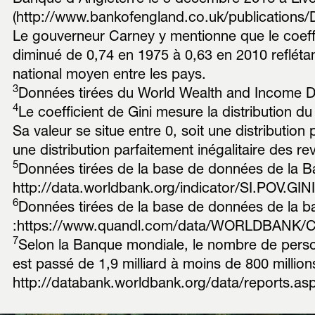
(http://www.bankofengland.co.uk/publication
Le gouverneur Carney y mentionne que le coeffi
diminué de 0,74 en 1975 à 0,63 en 2010 reflétan
national moyen entre les pays.
3
Données tirées du World Wealth and Income Da
4
Le coefficient de Gini mesure la distribution 
Sa valeur se situe entre 0, soit une distribution 
une distribution parfaitement inégalitaire des re
5
Données tirées de la base de données de la B
http://data.worldbank.org/indicator/SI.POV.GI
6
Données tirées de la base de données de la 
:https://www.quandl.com/data/WORLDBANK/C
7
Selon la Banque mondiale, le nombre de perso
est passé de 1,9 milliard à moins de 800 millio
http://databank.worldbank.org/data/reports.a